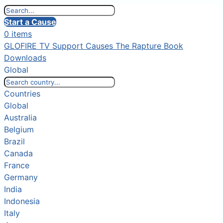
Start a Cause
0 items
GLOFIRE TV
Support Causes
The Rapture Book
Downloads
Global
Countries
Global
Australia
Belgium
Brazil
Canada
France
Germany
India
Indonesia
Italy