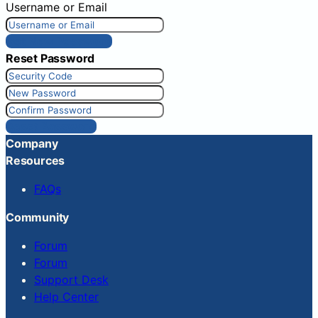
Username or Email
Get New Password
Reset Password
Reset Password
Company
Resources
FAQs
Community
Forum
Forum
Support Desk
Help Center