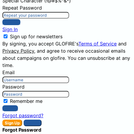
Special Character (!@#$%^&*)
Repeat Password
Sign Up
Sign In
Sign up for newsletters
By signing, you accept GLOFIRE's
Terms of Service
and
Privacy Policy
, and agree to receive occasional emails
about campaigns on glofire. You can unsubscribe at any
time.
Email
Password
Remember me
Sign In
Forgot password?
Sign Up
Sign In
Forgot Password