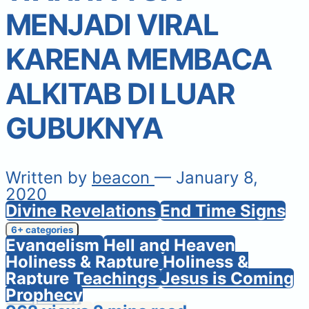
MENJADI VIRAL
KARENA MEMBACA
ALKITAB DI LUAR
GUBUKNYA
Written by
beacon
— January 8,
2020
Divine Revelations
End Time Signs
6+ categories
Evangelism
Hell and Heaven
Holiness & Rapture
Holiness &
Rapture Teachings
Jesus is Coming
Prophecy