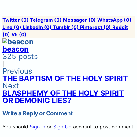
Twitter
(0)
Telegram
(0)
Messager
(0)
WhatsApp
(0)
Line
(0)
LinkedIn
(0)
Tumblr
(0)
Pinterest
(0)
Reddit
(0)
Vk
(0)
beacon
325 posts
|
Previous
THE BAPTISM OF THE HOLY SPIRIT
Next
BLASPHEMY OF THE HOLY SPIRIT
OR DEMONIC LIES?
Write a Reply or Comment
You should
Sign In
or
Sign Up
account to post comment.